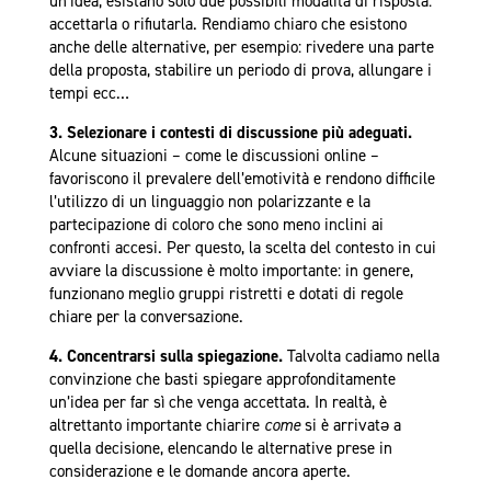
un’idea, esistano solo due possibili modalità di risposta:
accettarla o rifiutarla. Rendiamo chiaro che esistono
anche delle alternative, per esempio: rivedere una parte
della proposta, stabilire un periodo di prova, allungare i
tempi ecc…
3. Selezionare i contesti di discussione più adeguati.
Alcune situazioni – come le discussioni online –
favoriscono il prevalere dell’emotività e rendono difficile
l’utilizzo di un linguaggio non polarizzante e la
partecipazione di coloro che sono meno inclini ai
confronti accesi. Per questo, la scelta del contesto in cui
avviare la discussione è molto importante: in genere,
funzionano meglio gruppi ristretti e dotati di regole
chiare per la conversazione.
4. Concentrarsi sulla spiegazione.
Talvolta cadiamo nella
convinzione che basti spiegare approfonditamente
un’idea per far sì che venga accettata. In realtà, è
altrettanto importante chiarire
come
si è arrivatǝ a
quella decisione, elencando le alternative prese in
considerazione e le domande ancora aperte.