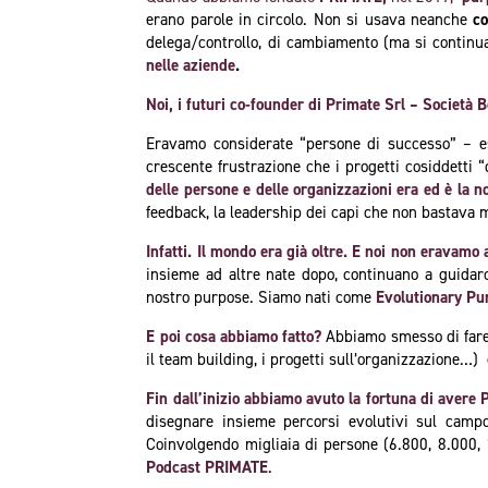
erano parole in circolo. Non si usava neanche
c
delega/controllo, di cambiamento (ma si continua
nelle aziende
.
Noi, i futuri co-founder di Primate Srl – Società
Eravamo considerate “persone di successo” – e
crescente frustrazione che i progetti cosiddetti
delle persone e delle organizzazioni era ed è la n
feedback, la leadership dei capi che non bastava
Infatti. Il mondo era già oltre. E noi non eravamo
insieme ad altre nate dopo, continuano a guidar
nostro purpose. Siamo nati come
Evolutionary P
E poi cosa abbiamo fatto?
Abbiamo smesso di fare u
il team building, i progetti sull’organizzazione…) 
Fin dall’inizio abbiamo avuto la fortuna di avere 
disegnare insieme percorsi evolutivi sul campo
Coinvolgendo migliaia di persone (6.800, 8.000, 1
Podcast PRIMATE
.