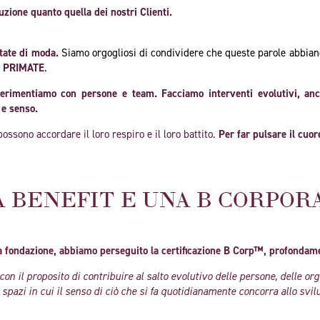
uzione quanto quella dei nostri Clienti.
ntate di moda.
S
iamo orgogliosi di condividere che queste parole abbiano 
i
PRIMATE
.
erimentiamo con persone e team. Facciamo interventi evolutivi, anc
 e senso.
ssono accordare il loro respiro e il loro battito.
Per far pulsare il cuo
À BENEFIT E
UNA B CORPOR
ra fondazione, abbiamo perseguito la certificazione B Corp™,
profondame
n il proposito di contribuire al salto evolutivo delle persone, delle or
spazi in cui il senso di ciò che si fa quotidianamente concorra allo svil