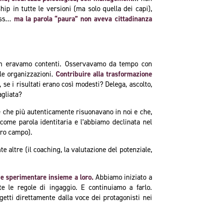
hip in tutte le versioni (ma solo quella dei capi),
ress…
ma la parola “paura” non aveva cittadinanza
non eravamo contenti. Osservavamo da tempo con
le organizzazioni.
Contribuire alla trasformazione
se i risultati erano così modesti? Delega, ascolto,
agliata?
e che più autenticamente risuonavano in noi
e che,
come parola identitaria e l’abbiamo declinata nel
tro campo).
 altre (il coaching, la valutazione del potenziale,
e e sperimentare insieme a loro.
Abbiamo iniziato a
e le regole di ingaggio. E continuiamo a farlo.
getti direttamente dalla voce dei protagonisti nei