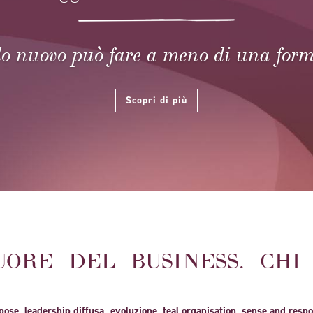
 nuovo può fare a meno di una for
Scopri di più
UORE DEL BUSINESS. CHI
pose, leadership diffusa, evoluzione, teal organisation, sense and res