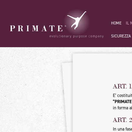
HOME
IL
SICUREZZA
ART.
E’ costitu
“PRIMATE S
in forma a
ART. 
In una fas