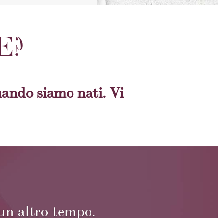
E?
uando siamo nati. Vi
 un altro tempo.