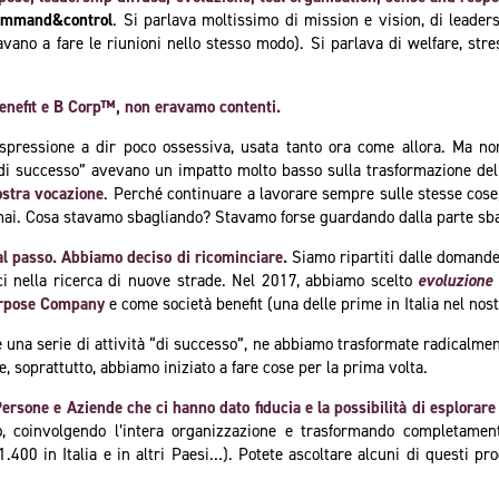
ommand&control
. Si parlava moltissimo di mission e vision, di leaders
vano a fare le riunioni nello stesso modo). Si parlava di welfare, st
 Benefit e B Corp™, non eravamo contenti.
spressione a dir poco ossessiva, usata tanto ora come allora. Ma 
 “di successo” avevano un impatto molto basso sulla trasformazione del
ostra vocazione
. Perché continuare a lavorare sempre sulle stesse cose, 
 mai. Cosa stavamo sbagliando? Stavamo forse guardando dalla parte sb
 al passo. Abbiamo deciso di ricominciare.
Siamo ripartiti dalle domand
ci nella ricerca di nuove strade. Nel 2017, abbiamo scelto
evoluzione
urpose Company
e come società benefit (una delle prime in Italia nel nos
na serie di attività “di successo”, ne abbiamo trasformate radicalmente
e, soprattutto, abbiamo iniziato a fare cose per la prima volta.
Persone e Aziende che ci hanno dato fiducia e la possibilità di esplorar
, coinvolgendo l’intera organizzazione e trasformando completament
.400 in Italia e in altri Paesi…). Potete ascoltare alcuni di questi pro