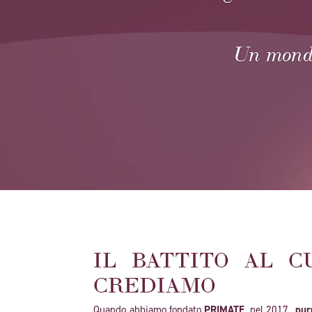
Un mondo
IL BATTITO AL C
CREDIAMO
Quando abbiamo fondato
PRIMATE,
nel 2017,
pur