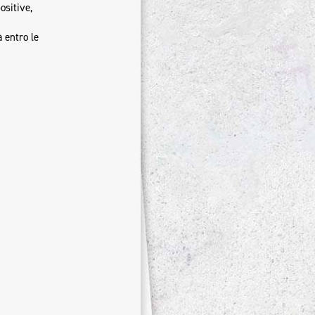
ositive,
 entro le