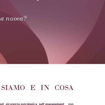
ma nuova?
 SIAMO E IN COSA
pond, sicurezza psicologica, self management
… non