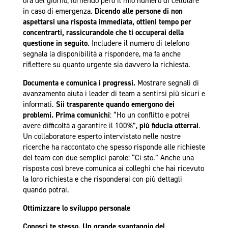
ora del giorno, fornendo però il mio numero di cellulare
in caso di emergenza.
Dicendo alle persone di non
aspettarsi una risposta immediata, ottieni tempo per
concentrarti, rassicurandole che ti occuperai della
questione in seguito
. Includere il numero di telefono
segnala la disponibilità a rispondere, ma fa anche
riflettere su quanto urgente sia davvero la richiesta.
Documenta e comunica i progressi.
Mostrare segnali di
avanzamento aiuta i leader di team a sentirsi più sicuri e
informati.
Sii trasparente quando emergono dei
problemi.
Prima comunichi
: “Ho un conflitto e potrei
avere difficoltà a garantire il 100%”,
più fiducia otterrai
.
Un collaboratore esperto intervistato nelle nostre
ricerche ha raccontato che spesso risponde alle richieste
del team con due semplici parole: “Ci sto.” Anche una
risposta così breve comunica ai colleghi che hai ricevuto
la loro richiesta e che risponderai con più dettagli
quando potrai.
Ottimizzare lo sviluppo personale
Conosci te stesso.
Un grande svantaggio del