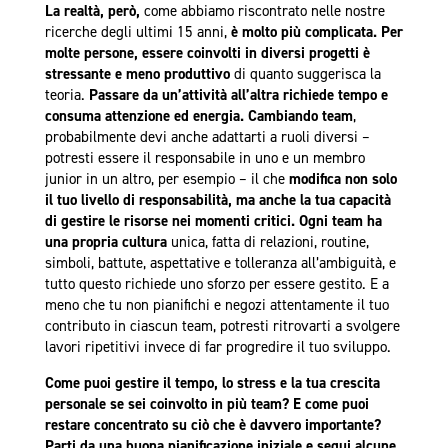
La realtà, però,
come abbiamo riscontrato nelle nostre
ricerche degli ultimi 15 anni,
è molto più complicata. Per
molte persone, essere coinvolti in diversi progetti è
stressante e meno produttivo
di quanto suggerisca la
teoria.
Passare da un’attività all’altra richiede tempo e
consuma attenzione ed energia. Cambiando team
,
probabilmente devi anche adattarti a ruoli diversi –
potresti essere il responsabile in uno e un membro
junior in un altro, per esempio – il che
modifica non solo
il tuo livello di responsabilità, ma anche la tua capacità
di gestire le risorse nei momenti critici.
Ogni team ha
una propria cultura
unica, fatta di relazioni, routine,
simboli, battute, aspettative e tolleranza all’ambiguità, e
tutto questo richiede uno sforzo per essere gestito. E a
meno che tu non pianifichi e negozi attentamente il tuo
contributo in ciascun team, potresti ritrovarti a svolgere
lavori ripetitivi invece di far progredire il tuo sviluppo.
Come puoi gestire il tempo, lo stress e la tua crescita
personale se sei coinvolto in più team? E come puoi
restare concentrato su ciò che è davvero importante?
Parti da una buona pianificazione iniziale e segui alcune