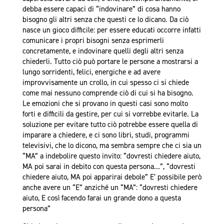
debba essere capaci di “indovinare” di cosa hanno
bisogno gli altri senza che questi ce lo dicano. Da ciò
nasce un gioco difficile: per essere educati occorre infatti
comunicare i propri bisogni senza esprimerli
concretamente, e indovinare quelli degli altri senza
chiederli. Tutto ciò può portare le persone a mostrarsi a
lungo sorridenti, felici, energiche e ad avere
improvvisamente un crollo, in cui spesso ci si chiede
come mai nessuno comprende ciò di cui si ha bisogno.
Le emozioni che si provano in questi casi sono molto
forti e difficili da gestire, per cui si vorrebbe evitarle. La
soluzione per evitare tutto ciò potrebbe essere quella di
imparare a chiedere, e ci sono libri, studi, programmi
televisivi, che lo dicono, ma sembra sempre che ci sia un
“MA” a indebolire questo invito: “dovresti chiedere aiuto,
MA poi sarai in debito con questa persona…”, “dovresti
chiedere aiuto, MA poi apparirai debole” E’ possibile però
anche avere un “E” anziché un “MA”: “dovresti chiedere
aiuto, E così facendo farai un grande dono a questa
persona”