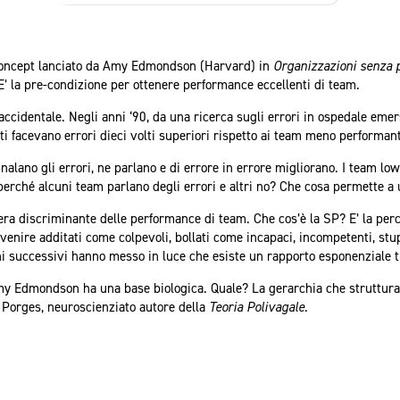
 concept lanciato da Amy Edmondson (Harvard) in
Organizzazioni senza 
E’ la pre-condizione per ottenere performance eccellenti di team.
 accidentale. Negli anni ‘90, da una ricerca sugli errori in ospedale emer
ti facevano errori dieci volti superiori rispetto ai team meno performa
nalano gli errori, ne parlano e di errore in errore migliorano. I team low
perché alcuni team parlano degli errori e altri no? Che cosa permette a 
 vera discriminante delle performance di team. Che cos’è la SP? E’ la per
, venire additati come colpevoli, bollati come incapaci, incompetenti, stu
successivi hanno messo in luce che esiste un rapporto esponenziale t
Amy Edmondson ha una base biologica. Quale? La gerarchia che struttura
 Porges, neuroscienziato autore della
Teoria Polivagale
.