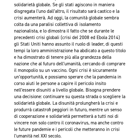
solidarietà globale. Se gli stati agiscono in maniera
disgregata l’uno dall’altro, il risultato sarà caotico e la
crisi aumenterà. Ad oggi, la comunità globale sembra
colta da una paralisi collettiva di isolamento
nazionalista, e lo dimostra il fatto che se durante le
precedenti crisi globali (crisi del 2008 ed Ebola 2014)
gli Stati Uniti hanno assunto il ruolo di leader, di questi
tempi la loro amministrazione ha abdicato a questo titolo
e ha dimostrato di tenere più alla grandezza della
nazione che al futuro dell’umanità, cercando di comprare
il monopolio su un vaccino. Ogni crisi è sicuramente
un’opportunità, e possiamo sperare che la pandemia in
corso aiuti le persone a capire il pericolo insito
nell’essere disuniti a livello globale. Bisogna prendere
una decisione: continuare su questa strada o scegliere la
solidarietà globale. La disunità prolungherà la crisi e
produrrà catastrofi peggiori in futuro, mentre un senso
di cooperazione e solidarietà permetterà a tutti noi di
vincere non solo contro il coronavirus, ma anche contro
le future pandemie e i pericoli che metteranno in crisi
l’umanità nel XXI secolo.