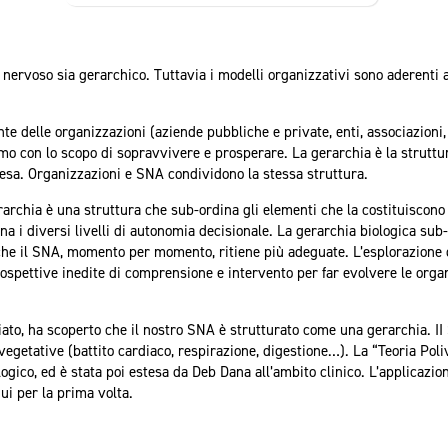
nervoso sia gerarchico. Tuttavia i modelli organizzativi sono aderenti a
.
nte delle organizzazioni (aziende pubbliche e private, enti, associazioni,
mo con lo scopo di sopravvivere e prosperare. La gerarchia è la struttu
a. Organizzazioni e SNA condividono la stessa struttura.
rarchia è una struttura che sub-ordina gli elementi che la costituiscono
a i diversi livelli di autonomia decisionale. La gerarchia biologica sub-
he il SNA, momento per momento, ritiene più adeguate. L’esplorazione 
ospettive inedite di comprensione e intervento per far evolvere le orga
to, ha scoperto che il nostro SNA è strutturato come una gerarchia. II
vegetative (battito cardiaco, respirazione, digestione…). La “Teoria Pol
ogico, ed è stata poi estesa da Deb Dana all’ambito clinico. L’applicazion
ui per la prima volta.