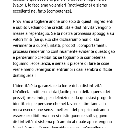
(valori), lo facciamo volentieri (motivazione) e siamo
eccellenti nel farlo (competenze).
Proviamo a togliere anche uno solo di questi ingredienti
e subito vediamo che credibilità e distintività vengono
messe a repentaglio. Se la nostra promessa appoggia su
valori finiti (se quello che dichiariamo non ci sta
veramente a cuore), infatti, prodotti, comportamenti,
processi renderanno continuamente evidente questo gap
e perderanno credibilità; se togliamo la competenza
togliamo l’eccellenza, e senza il piacere di fare le cose
viene meno l’energia: in entrambi i casi sembra difficile
distinguersi!
L’identità è la garanzia e la fonte della distintività.
Un’offerta indifferenziata (facile preda della guerra dei
prezzi) prescinde, per definizione, da qualsiasi progetto
identitario; le persone che nel lavoro si limitano alla
mera esecuzione senza metterci del proprio potranno
essere credibili ma non si distinguono e sottraggono
distintività al sistema più ampio al quale appartengono
(perché un caffè non dovrebbe essere un’eccellenza