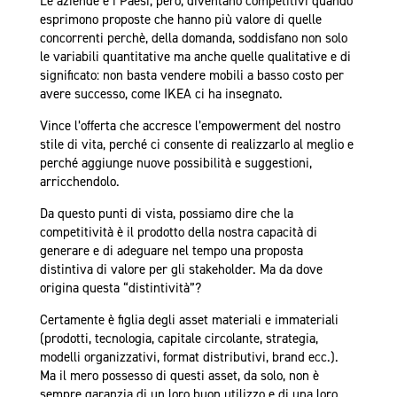
Le aziende e i Paesi, però, diventano competitivi quando
esprimono proposte che hanno più valore di quelle
concorrenti perchè, della domanda, soddisfano non solo
le variabili quantitative ma anche quelle qualitative e di
significato: non basta vendere mobili a basso costo per
avere successo, come IKEA ci ha insegnato.
Vince l’offerta che accresce l’empowerment del nostro
stile di vita, perché ci consente di realizzarlo al meglio e
perché aggiunge nuove possibilità e suggestioni,
arricchendolo.
Da questo punti di vista, possiamo dire che la
competitività è il prodotto della nostra capacità di
generare e di adeguare nel tempo una proposta
distintiva di valore per gli stakeholder. Ma da dove
origina questa “distintività”?
Certamente è figlia degli asset materiali e immateriali
(prodotti, tecnologia, capitale circolante, strategia,
modelli organizzativi, format distributivi, brand ecc.).
Ma il mero possesso di questi asset, da solo, non è
sempre garanzia di un loro buon utilizzo e di una loro