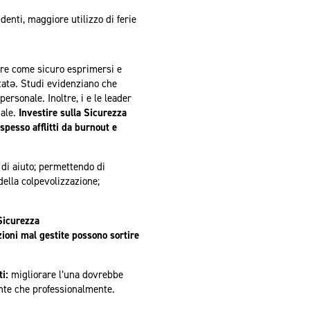
enti, maggiore utilizzo di ferie
re come sicuro esprimersi e
rtatǝ. Studi evidenziano che
ersonale. Inoltre, i e le leader
nale.
Investire sulla Sicurezza
spesso afflitti da burnout e
e di aiuto; permettendo di
della colpevolizzazione;
 Sicurezza
ioni mal gestite possono sortire
i:
migliorare l’una dovrebbe
nte che professionalmente.