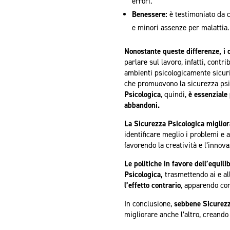
errori.
Benessere:
è testimoniato da c
e minori assenze per malattia.
Nonostante queste differenze, i d
parlare sul lavoro, infatti, cont
ambienti psicologicamente sicuri 
che promuovono la sicurezza psic
Psicologica
, quindi,
è essenziale 
abbandoni.
La Sicurezza Psicologica miglior
identificare meglio i problemi e 
favorendo la creatività e l’innova
Le politiche in favore dell’equili
Psicologica,
trasmettendo ai e al
l’effetto contrario
, apparendo com
In conclusione,
sebbene Sicurezza
migliorare anche l’altro, creand