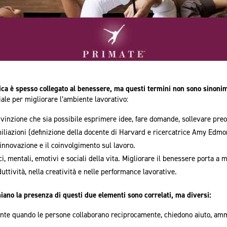
gica è spesso collegato al benessere, ma questi termini non sono sinoni
iale per migliorare l’ambiente lavorativo:
onvinzione che sia possibile esprimere idee, fare domande, sollevare pr
iliazioni (definizione della docente di Harvard e ricercatrice Amy Edmo
’innovazione e il coinvolgimento sul lavoro.
ci, mentali, emotivi e sociali della vita. Migliorare il benessere porta a 
uttività, nella creatività e nelle performance lavorative.
iano la presenza di questi due elementi sono correlati, ma diversi:
nte quando le persone collaborano reciprocamente, chiedono aiuto, amm