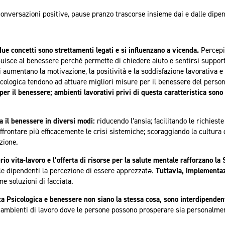
onversazioni positive, pause pranzo trascorse insieme dai e dalle dipend
ue concetti sono strettamenti legati e si influenzano a vicenda.
Percepi
ribuisce al benessere perché permette di chiedere aiuto e sentirsi suppo
aumentano la motivazione, la positività e la soddisfazione lavorativa e p
ologica tendono ad attuare migliori misure per il benessere del perso
per il benessere; ambienti lavorativi privi di questa caratteristica sono 
a il benessere in diversi modi:
riducendo l’ansia; facilitando le richiest
affrontare più efficacemente le crisi sistemiche; scoraggiando la cultura 
zione.
brio vita-lavoro e l’offerta di risorse per la salute mentale rafforzano la
le dipendenti la percezione di essere apprezzatǝ.
Tuttavia, implementaz
e soluzioni di facciata.
 Psicologica e benessere non siano la stessa cosa, sono interdipendent
o ambienti di lavoro dove le persone possono prosperare sia personalme