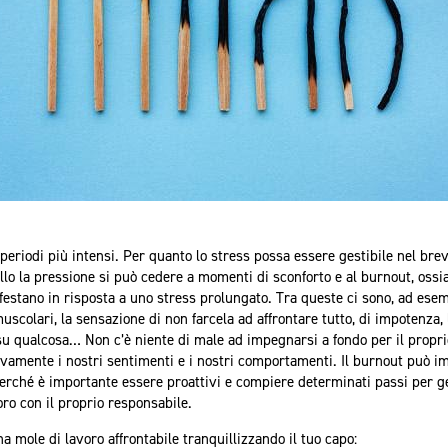
 periodi più intensi. Per quanto lo stress possa essere gestibile nel brev
llo la pressione si può cedere a momenti di sconforto e al burnout, ossia 
festano in risposta a uno stress prolungato. Tra queste ci sono, ad ese
muscolari, la sensazione di non farcela ad affrontare tutto, di impotenza,
 su qualcosa… Non c’è niente di male ad impegnarsi a fondo per il propri
amente i nostri sentimenti e i nostri comportamenti. Il burnout può i
erché è importante essere proattivi e compiere determinati passi per ge
oro con il proprio responsabile.
 mole di lavoro affrontabile tranquillizzando il tuo capo: