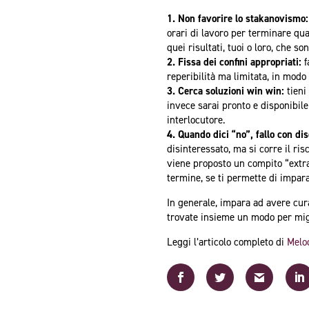
1.
Non favorire lo stakanovismo
orari di lavoro per terminare qua
quei risultati, tuoi o loro, che 
2. Fissa dei confini appropriati:
f
reperibilità ma limitata, in modo
3.
Cerca soluzioni win win:
tieni
invece sarai pronto e disponibile 
interlocutore.
4.
Quando dici “no”, fallo con d
disinteressato, ma si corre il ri
viene proposto un compito “extra”
termine, se ti permette di impara
In generale, impara ad avere cura
trovate insieme un modo per migl
Leggi l’articolo completo di
Melo