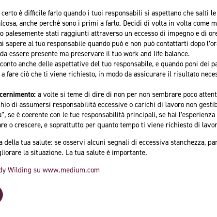
:
certo è difficile farlo quando i tuoi responsabili si aspettano che salti 
lcosa, anche perché sono i primi a farlo. Decidi di volta in volta come m
sono palesemente stati raggiunti attraverso un eccesso di impegno e di or
ai sapere al tuo responsabile quando può e non può contattarti dopo l’or
 da essere presente ma preservare il tuo work and life balance.
 conto anche delle aspettative del tuo responsabile, e quando poni dei p
a fare ciò che ti viene richiesto, in modo da assicurare il risultato neces
iscernimento:
a volte si teme di dire di non per non sembrare poco attento
schio di assumersi responsabilità eccessive o carichi di lavoro non gesti
, se è coerente con le tue responsabilità principali, se hai l’esperienza 
re o crescere, e soprattutto per quanto tempo ti viene richiesto di lavora
 della tua salute: se osservi alcuni segnali di eccessiva stanchezza, par
iorare la situazione. La tua salute è importante.
dy Wilding su www.medium.com