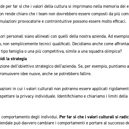
e per far sì che i valori della cultura si imprimano nella memoria dei e
zon rende chiaro che i team non dovrebbero essere composti da più com
mulazioni provocatorie e controintuitive possono essere molto efficaci.
ori personali siano allineati con quelli della nostra azienda. Ad esempi
to, non semplicemente tecnici qualificati. Decidiamo anche come affrontar
 tipo famiglia o una più competitiva, simile a una squadra olimpica?
idi la strategia
zione dell’obiettivo strategico dell’azienda. Se, per esempio, puntiamo a
promuovere idee nuove, anche se potrebbero fallire.
zioni in cui i valori culturali non potranno essere applicati rigidamente
ispettare la privacy individuale. Identifichiamo e chiariamo i limiti dell
ul comportamento degli individui.
Per far sì che i valori culturali si radi
ziendale può davvero cambiare i comportamenti e portare al successo d