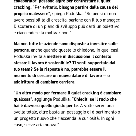
collaboratori possono agire per contrastare il quiet
cracking.
“Per evitarlo,
bisogna partire dalla causa del
proprio malessere
”, spiega Poduška. “Se pensi di non
avere possibilità di crescita, parlane con il tuo manager.
Discutere di un piano di sviluppo può darti un obiettivo
e riaccendere la motivazione.”
Ma non tutte le aziende sono disposte a investire sulle
persone
, anche quando queste lo chiedono. In quei casi,
Poduška invita a
mettere in discussione il contesto
stesso: il lavoro è sostenibile? Ti senti supportato dal
tuo team? Se la risposta è no, potrebbe essere il
momento di cercare un nuovo datore di lavoro — o
addirittura di cambiare carriera
.
“
Un altro modo per fermare il quiet cracking è cambiare
qualcosa
”, aggiunge Poduška. “
Chiediti se il ruolo che
hai è davvero quello giusto per te
. A volte serve una
svolta totale, altre basta un passaggio di dipartimento o
un progetto nuovo che riaccenda la curiosità. In ogni
caso, serve aria nuova.”