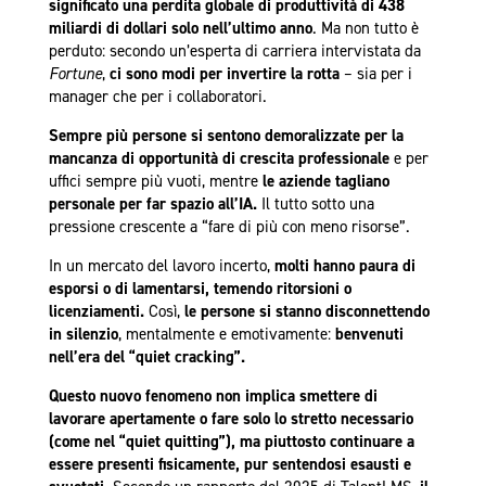
significato una perdita globale di produttività di 438
miliardi di dollari solo nell’ultimo anno
. Ma non tutto è
perduto: secondo un’esperta di carriera intervistata da
Fortune
,
ci sono modi per invertire la rotta
– sia per i
manager che per i collaboratori.
Sempre più persone si sentono demoralizzate per la
mancanza di opportunità di crescita professionale
e per
uffici sempre più vuoti, mentre
le aziende tagliano
personale per far spazio all’IA.
Il tutto sotto una
pressione crescente a “fare di più con meno risorse”.
In un mercato del lavoro incerto,
molti hanno paura di
esporsi o di lamentarsi, temendo ritorsioni o
licenziamenti.
Così,
le persone si stanno disconnettendo
in silenzio
, mentalmente e emotivamente:
benvenuti
nell’era del “quiet cracking”.
Questo nuovo fenomeno non implica smettere di
lavorare apertamente o fare solo lo stretto necessario
(come nel “quiet quitting”), ma piuttosto continuare a
essere presenti fisicamente, pur sentendosi esausti e