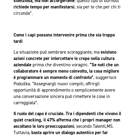
silenziosa, ma non accorgertene:
questo tipo di burnout
richiede tempo per manifestarsi
, sia per te che per chi ti
circonda”.
Come i capi possono intervenire prima che sia troppo
tardi
La situazione può sembrare scoraggiante, ma
esistono
azioni concrete per intercettare le crepe nella cultura
aziendale
prima che diventino voragini.
“Se noti che un
collaboratore è sempre meno coinvolto, la cosa migliore
è programmare un momento di confronto”
, suggerisce
Poduška. “Assegnargli nuovi compiti, offrirgli
opportunità di apprendimento o semplicemente avere
una conversazione sincera può rimettere le cose in
carreggiata”.
Il ruolo del capo è cruciale.
Tra i dipendenti che vivono il
quiet cracking, il 47% afferma che i propri manager non
ascoltano le loro preoccupazioni
, secondo TalentLMS.
Tuttavia,
basta aprire un dialogo autentico
per far