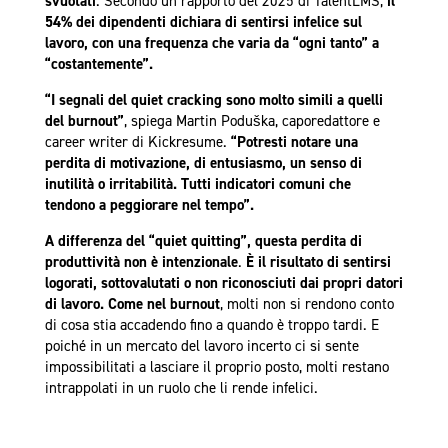
svuotati
. Secondo un rapporto del 2025 di TalentLMS,
il
54% dei dipendenti dichiara di sentirsi infelice sul
lavoro, con una frequenza che varia da “ogni tanto” a
“costantemente”.
“I segnali del quiet cracking sono molto simili a quelli
del burnout”
, spiega Martin Poduška, caporedattore e
career writer di Kickresume.
“Potresti notare una
perdita di motivazione, di entusiasmo, un senso di
inutilità o irritabilità. Tutti indicatori comuni che
tendono a peggiorare nel tempo”.
A differenza del “quiet quitting”, questa perdita di
produttività non è intenzionale
.
È il risultato di sentirsi
logorati, sottovalutati o non riconosciuti dai propri datori
di lavoro. Come nel burnout
, molti non si rendono conto
di cosa stia accadendo fino a quando è troppo tardi. E
poiché in un mercato del lavoro incerto ci si sente
impossibilitati a lasciare il proprio posto, molti restano
intrappolati in un ruolo che li rende infelici.