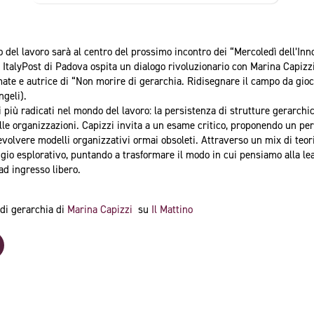
 del lavoro sarà al centro del prossimo incontro dei “Mercoledì dell’Inn
ia ItalyPost di Padova ospita un dialogo rivoluzionario con Marina Capizz
mate e autrice di “Non morire di gerarchia. Ridisegnare il campo da gio
geli).
si più radicati nel mondo del lavoro: la persistenza di strutture gerarchi
le organizzazioni. Capizzi invita a un esame critico, proponendo un perc
volvere modelli organizzativi ormai obsoleti. Attraverso un mix di teoria,
iaggio esplorativo, puntando a trasformare il modo in cui pensiamo alla le
ad ingresso libero.
di gerarchia di
Marina Capizzi
su
Il Mattino