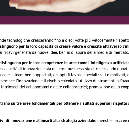
nde tecnologiche cresceranno fino a dieci volte più velocemente rispett
stinguono per la loro capacità di creare valore e crescita attraverso l’i
ei ricavi generata da nuove idee, ben al di sopra della media di mercato
istinguono per le loro competenze in aree come l’intelligenza artificiale
capacità di innovazione sia nel core business sia oltre, creando nuovi p
leader e team ben supportati; gruppi di lavoro specializzati e motivati; 
avorisce l’innovazione e il rischio calcolato; utilizzo di strumenti all’a
 intrinseci dei collaboratori e delle collaboratrici; promozione della co
ntrano su tre aree fondamentali per ottenere risultati superiori rispetto
ivi di innovazione e allinearli alla strategia aziendale:
investire in aree