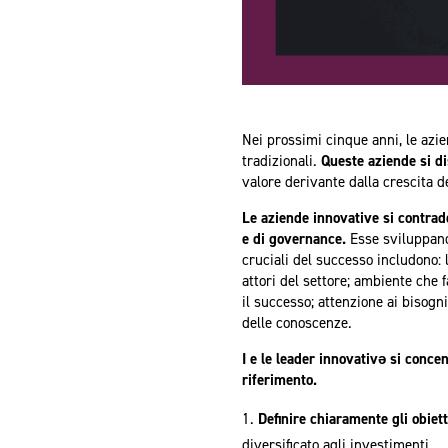
Nei prossimi cinque anni, le azie
tradizionali.
Queste aziende si di
valore derivante dalla crescita d
Le aziende innovative si contradd
e di governance.
Esse sviluppano 
cruciali del successo includono: 
attori del settore; ambiente che f
il successo; attenzione ai bisogni
delle conoscenze.
I e le leader innovativǝ si conce
riferimento.
Definire chiaramente gli obiett
diversificato agli investimenti.