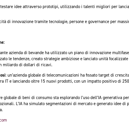
 testare idee attraverso prototipi, utilizzando i talenti migliori per lancia
ità di innovazione tramite tecnologie, persone e governance per massim
ne:
tante azienda di bevande ha utilizzato un piano di innovazione multifase 
zzato le tendenze, creato strategie ambiziose e lanciato unità focalizzate 
 miliardo di dollari di ricavi.
iosi
: un’azienda globale di telecomunicazioni ha fissato target di crescita
ra IT e lanciando oltre 15 nuovi prodotti, con un impatto positivo di 250 
re globale di beni di consumo sta esplorando l’uso dell’IA generativa pe
ionali. L’IA ha simulato segmentazioni di mercato e generato idee di pr
a.
.com